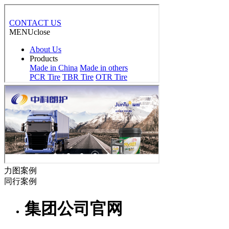
力图案例
同行案例
集团公司官网